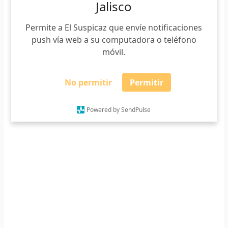
Jalisco
Zapotlán de Vadillo y Zapotlán el Grande.
Permite a El Suspicaz que envíe notificaciones
Suscríbete a nuestro boletín
push vía web a su computadora o teléfono
móvil.
*
Requerido
*
Email
No permitir
Permitir
Powered by SendPulse