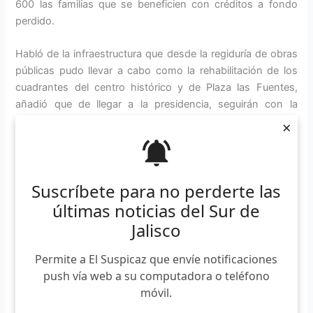
600 las familias que se beneficien con créditos a fondo
perdido.
Habló de la infraestructura que desde la regiduría de obras
públicas pudo llevar a cabo como la rehabilitación de los
cuadrantes del centro histórico y de Plaza las Fuentes,
añadió que de llegar a la presidencia, seguirán con la
reparación de los portales y ampliar las zonas inclusivas
×
para personas con discapacidades. Además será zona
treinta para evitar accidentes.
Suscríbete para no perderte las
Reafirmó que con la creación del «hospitalito para
mascotas», los estudiantes del CUSur, principalmente de la
últimas noticias del Sur de
Licenciatura en Veterinaria, podrán colaborar en tener el
Jalisco
personal capacitado para la atención de los animales que
los zapotlenses lleven a atención médica.
Permite a El Suspicaz que envíe notificaciones
push vía web a su computadora o teléfono
Pepe Guerrero presentó su iniciativa para la creación de la
móvil.
primera clínica de hemodiálisis gratuita, para lo que pidió a