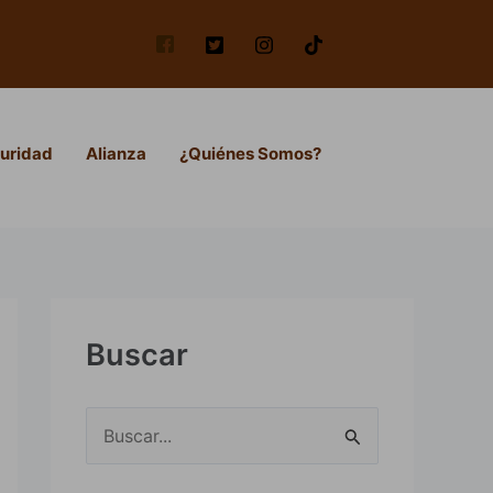
uridad
Alianza
¿Quiénes Somos?
Buscar
B
u