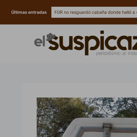
Ir
al
Últimas entradas
FGR no resguardó cabaña donde halló a 
contenido