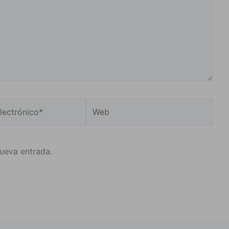
Web
o*
nueva entrada.