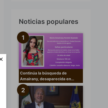
s
c
a
Noticias populares
r
p
o
r
×
:
Continúa la búsqueda de
Amairany, desaparecida en…