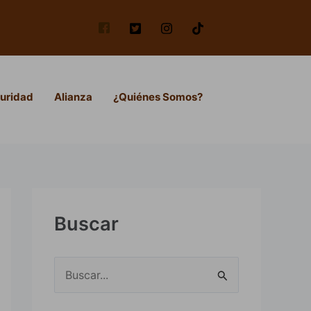
uridad
Alianza
¿Quiénes Somos?
Buscar
B
u