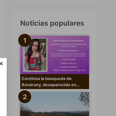
s
c
a
Noticias populares
r
p
o
r
×
:
Continúa la búsqueda de
Amairany, desaparecida en…