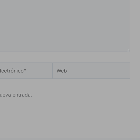
Web
o*
nueva entrada.