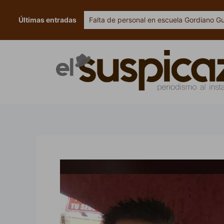
Ir
al
Últimas entradas
Falta de personal en escuela Gordiano G
contenido