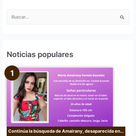
B
u
s
c
Noticias populares
a
r
p
o
r
:
Continúa la búsqueda de Amairany, desaparecida en…