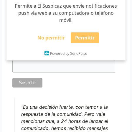
Aunque la decisión no fue fácil para el colectivo, esperan
Permite a El Suspicaz que envíe notificaciones
que la respuesta sea positiva y que esto les permita
push vía web a su computadora o teléfono
mantener la plantilla laboral e incrementar la cartera de
móvil.
pruebas, así lo refirió Aguilar Cornejo.
No permitir
Permitir
Suscríbete a nuestro boletín
*
Requerido
Powered by SendPulse
*
Email
“Es una decisión fuerte, con temor a la
respuesta de la comunidad. Pero vale
mencionar que, a 24 horas de lanzar el
comunicado, hemos recibido mensajes