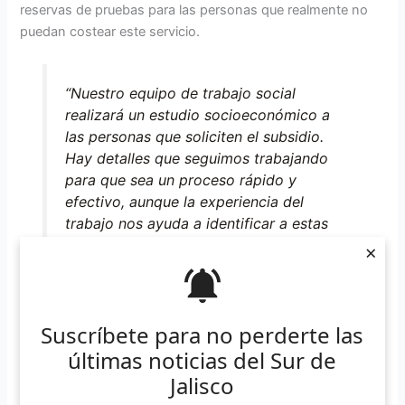
reservas de pruebas para las personas que realmente no
puedan costear este servicio.
“Nuestro equipo de trabajo social
realizará un estudio socioeconómico a
las personas que soliciten el subsidio.
Hay detalles que seguimos trabajando
para que sea un proceso rápido y
efectivo, aunque la experiencia del
trabajo nos ayuda a identificar a estas
personas usuarias que requieren ese
×
apoyo en el proceso de detección”,
mencionó a El Suspicaz Rodrigo Aguilar
Cornejo, representante legal del
Suscríbete para no perderte las
colectivo.
últimas noticias del Sur de
Jalisco