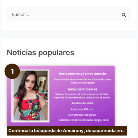
B
u
s
c
Noticias populares
a
r
p
o
r
:
Continúa la búsqueda de Amairany, desaparecida en…