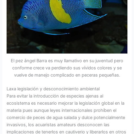
El pez ángel Barra es muy llamativo en su juventud pero
conforme crece va perdiendo sus vívidos colores y se
vuelve de manejo complicado en peceras pequeñas.
Laxa legislación y desconocimiento ambiental
Para evitar la introducción de especies ajenas al
ecosistema es necesario mejorar la legislación global en la
materia pues aunque leyes internacionales prohíben el
comercio de peces de agua salada y dulce potencialmente
invasivos, los acuaristas amateurs desconocen las
implicaciones de tenerlos en cautiverio y liberarlos en otros