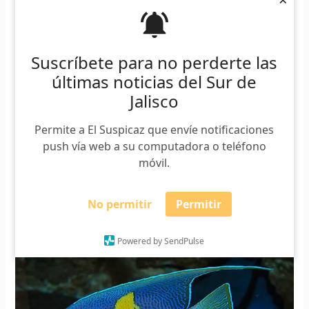
otros ejemplares traería impactos negativos al
frágil
ecosistema arrecifal
, como la competencia por recursos
con los dos peces ángel que ya se distribuyen de manera
local en la región.
Suscríbete para no perderte las
últimas noticias del Sur de
Suscríbete a nuestro boletín
Jalisco
*
Requerido
Permite a El Suspicaz que envíe notificaciones
*
Email
push vía web a su computadora o teléfono
móvil.
No permitir
Permitir
Powered by SendPulse