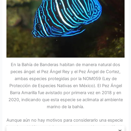
En la Bahía de Banderas habitan de manera natural dos
peces ángel: el Pez Ángel Rey y el Pez Ángel de Cortez,
ambas especies protegidas por la NOM059 (Ley de
Protección de Especies Nativas en México). El Pez Ángel
Barra Amarilla fue avistado por primera vez en 2018 y en
2020, indicando que esta especie se aclimata al ambiente
marino de la bahía.
Aunque aún no hay motivos para considerarlo una especie
invasiva, el biólogo advierte que la eventual introducción de
×