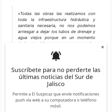
«Todas las obras las realizamos con
toda la infraestructura hidráulica y
sanitaria necesaria, no nos podemos
arriesgar a dejar los tubos de drenaje y
agua viejos porque en un momento
dado tendríamos que romper los
×
pavimentos para volver a reparar,
entonces lo que hacemos en todas las
obras… es sustituir esas redes viejas por
nuevas y ya poder echar los concretos».
Suscríbete para no perderte las
últimas noticias del Sur de
Jalisco
Las obras deben estar concluidas antes del 31 de
Permite a El Suspicaz que envíe notificaciones
diciembre del presente año.
push vía web a su computadora o teléfono
móvil.
Suscríbete a nuestro boletín