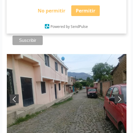
*
Requerido
No permitir
Permitir
*
Email
Powered by SendPulse