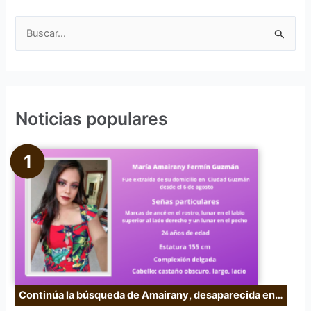
B
u
s
c
Noticias populares
a
r
p
o
r
:
Continúa la búsqueda de Amairany, desaparecida en…