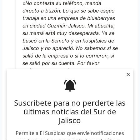
«No contesta su teléfono, manda
directo a buzón. Lo que se sabe esque
trabaja en una empresa de blueberryes
en ciudad Guzmán Jalisco. Mi abuelita,
su mamá está muy desesperada. Ya se
buscó en la Semefo y en hospitales de
Jalisco y no apareció. No sabemos si se
salió de la empresa o si lo corrieron, si
se salió por su cuenta. Por favor
ayúdenos a que más personas sepan de
×
él», declaró su hija al medio Chiapas Sin
Censura.
Suscríbete para no perderte las
últimas noticias del Sur de
José Ángel tiene 38 años de edad, es originario de
Jalisco
Jiquipilas, Chiapas y actualmente radicaba en Ciudad
Guzmán luego de emigrar de su tierra para trabajar como
Permite a El Suspicaz que envíe notificaciones
jornalero en los invernaderos del sur de Jalisco. Es de tez