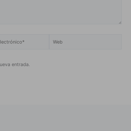
Web
o*
nueva entrada.