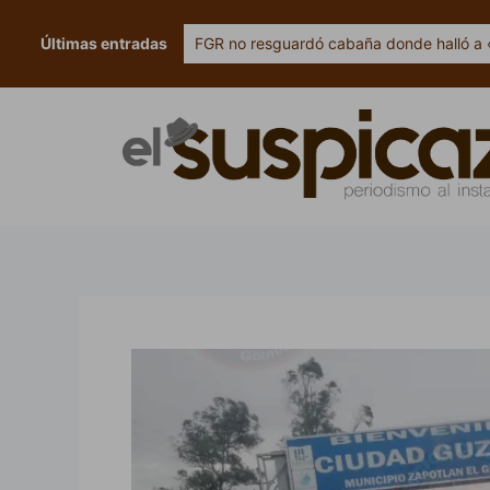
Ir
al
Últimas entradas
FGR no resguardó cabaña donde halló a 
contenido