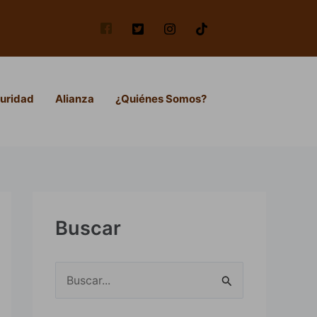
uridad
Alianza
¿Quiénes Somos?
Buscar
B
u