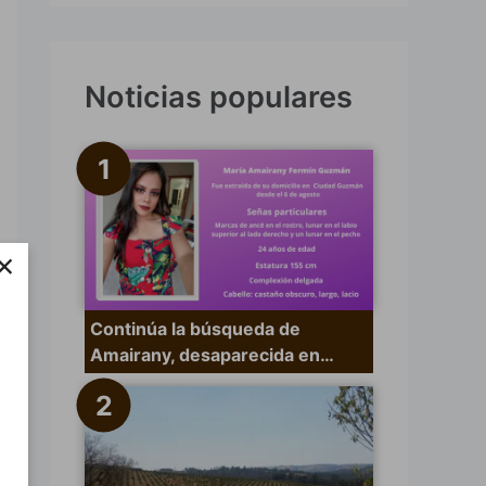
s
c
a
Noticias populares
r
p
o
r
×
:
Continúa la búsqueda de
Amairany, desaparecida en…