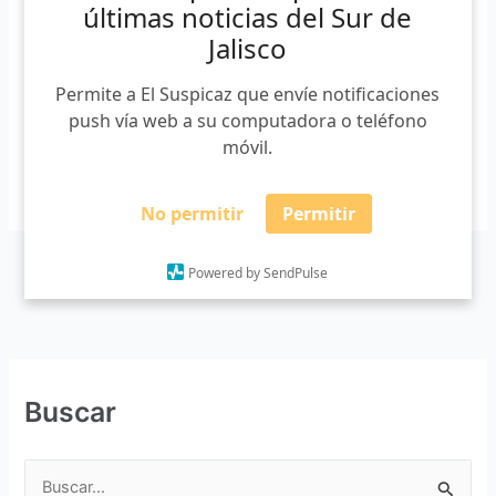
Gabriel» elaborado por estudiantes de periodismo del
últimas noticias del Sur de
Centro Universitario del Sur (CUSur), ganó en la categoría
Jalisco
de estudiantes. El jurado eligió esta pieza audiovisual de
entre 21 […]
Permite a El Suspicaz que envíe notificaciones
push vía web a su computadora o teléfono
móvil.
Leer más »
No permitir
Permitir
Powered by SendPulse
Buscar
B