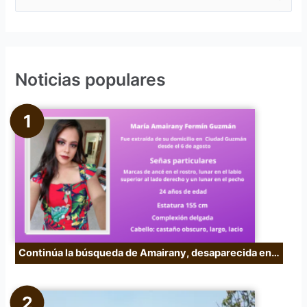
u
s
c
Noticias populares
a
r
p
o
r
:
Continúa la búsqueda de Amairany, desaparecida en…