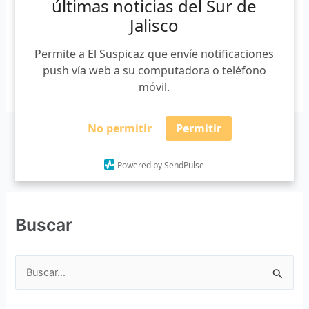
últimas noticias del Sur de
enfermedad ya que la semana pasada tuvo contacto con el
Jalisco
[…]
Permite a El Suspicaz que envíe notificaciones
push vía web a su computadora o teléfono
Leer más »
móvil.
No permitir
Permitir
Powered by SendPulse
Buscar
B
u