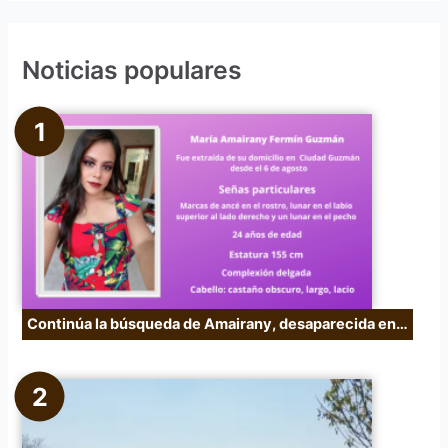
s
c
Noticias populares
a
r
p
o
r
:
Continúa la búsqueda de Amairany, desaparecida en…