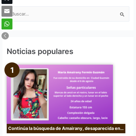
B
u
s
c
Noticias populares
a
r
p
o
r
:
Continúa la búsqueda de Amairany, desaparecida en…