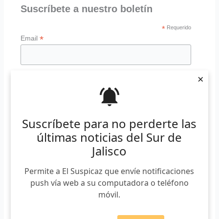
Suscríbete a nuestro boletín
*
Requerido
*
Email
×
Suscríbete para no perderte las
«A partir de mañana me reincorporo de
últimas noticias del Sur de
nuevo a todas mis actividades,
haciéndolo responsablemente con todos
Jalisco
los protocolos sanitarios, usando mi
cubre bocas en todo momento y
Permite a El Suspicaz que envíe notificaciones
actuando con res
ponsabilidad.
Los
push vía web a su computadora o teléfono
invito a cuidarnos y tener
móvil.
responsabilidad propia y social, usando
siempre el cubrebocas en espacios