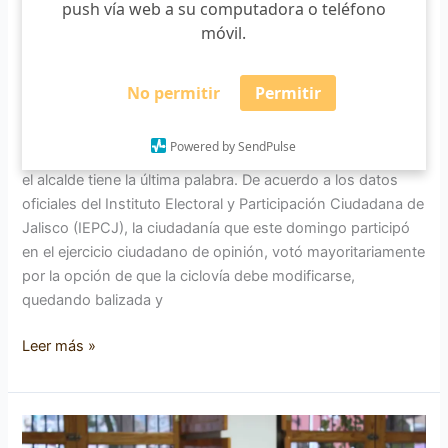
push vía web a su computadora o teléfono
móvil.
Debe modificarse la ciclovía:
Zapotlenses
No permitir
Permitir
Lauro Rodríguez
/
17/09/2017
Powered by SendPulse
La consulta ciudadana terminó, la ciudadanía decidió, pero
el alcalde tiene la última palabra. De acuerdo a los datos
oficiales del Instituto Electoral y Participación Ciudadana de
Jalisco (IEPCJ), la ciudadanía que este domingo participó
en el ejercicio ciudadano de opinión, votó mayoritariamente
por la opción de que la ciclovía debe modificarse,
quedando balizada y
Leer más »
Exponen