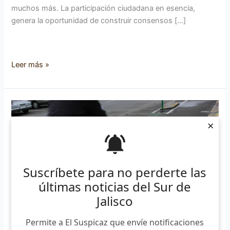
muchos más. La participación ciudadana en esencia,
genera la oportunidad de construir consensos […]
Leer más »
Debe
modificarse
×
la
ciclovía:
Zapotlenses
Suscríbete para no perderte las
últimas noticias del Sur de
Jalisco
Permite a El Suspicaz que envíe notificaciones