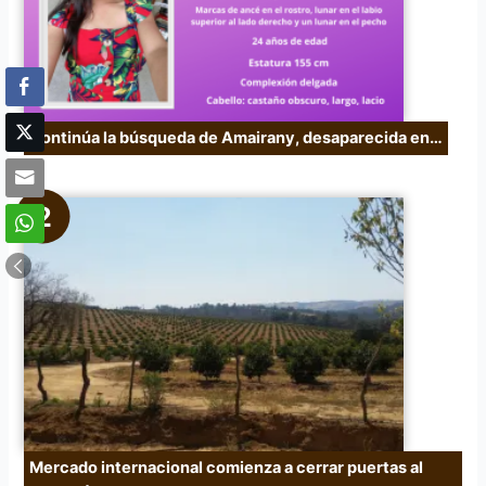
:
Continúa la búsqueda de Amairany, desaparecida en…
Mercado internacional comienza a cerrar puertas al