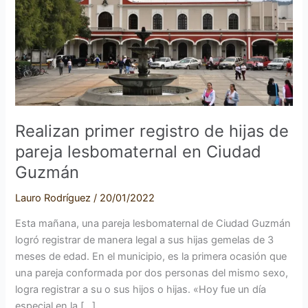
de
hijas
de
pareja
lesbomaternal
en
Ciudad
Realizan primer registro de hijas de
Guzmán
pareja lesbomaternal en Ciudad
Guzmán
Lauro Rodríguez
/
20/01/2022
Esta mañana, una pareja lesbomaternal de Ciudad Guzmán
logró registrar de manera legal a sus hijas gemelas de 3
meses de edad. En el municipio, es la primera ocasión que
una pareja conformada por dos personas del mismo sexo,
logra registrar a su o sus hijos o hijas. «Hoy fue un día
especial en la […]