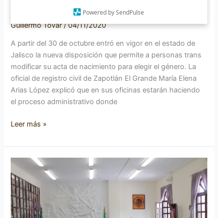
Ciudad
en Ciudad Guzmán
Powered by SendPulse
Guzmán
Guillermo Tovar
/
04/11/2020
A partir del 30 de octubre entró en vigor en el estado de
Jalisco la nueva disposición que permite a personas trans
modificar su acta de nacimiento para elegir el género. La
oficial de registro civil de Zapotlán El Grande María Elena
Arias López explicó que en sus oficinas estarán haciendo
el proceso administrativo donde
Leer más »
Zapotlán
podría
tener
unidad
Registro