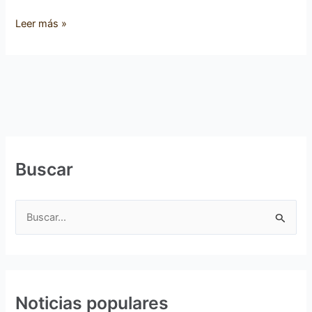
Leer más »
Buscar
B
u
s
c
Noticias populares
a