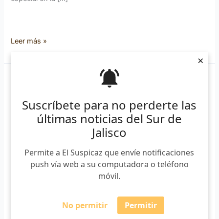
Leer más »
×
Personas
trans
Suscríbete para no perderte las
podrán
últimas noticias del Sur de
cambiar
su
Jalisco
género
en
Permite a El Suspicaz que envíe notificaciones
su
push vía web a su computadora o teléfono
acta
móvil.
de
Personas trans podrán cambiar su
nacimiento
No permitir
Permitir
en
género en su acta de nacimiento