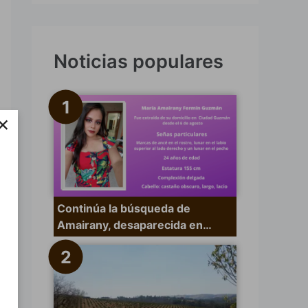
s
c
a
Noticias populares
r
p
×
o
r
:
Continúa la búsqueda de
Amairany, desaparecida en…