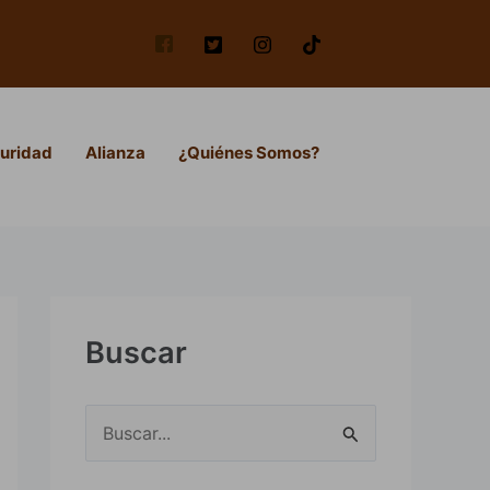
uridad
Alianza
¿Quiénes Somos?
Buscar
B
u