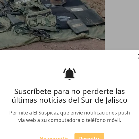
en Mazamitla, abaten a uno
Suscríbete para no perderte las
últimas noticias del Sur de Jalisco
Permite a El Suspicaz que envíe notificaciones push
cional (Sedena), al realizar un recorrido de vigilancia
vía web a su computadora o teléfono móvil.
mitla el 27 de enero, se enfrentaron a balazos con
 las personas que agredió a los militares.
No permitir
Permitir