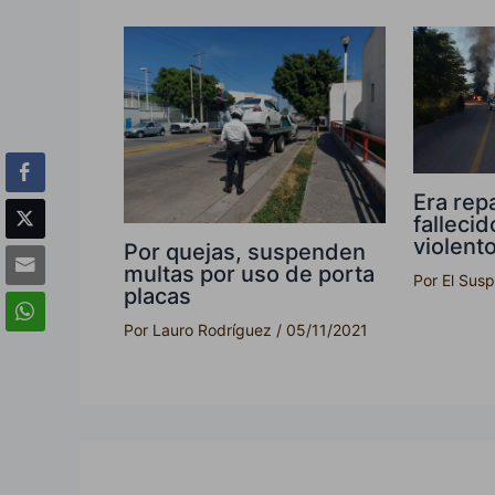
Era repa
falleci
violent
Por quejas, suspenden
multas por uso de porta
Por
El Sus
placas
Por
Lauro Rodríguez
/
05/11/2021