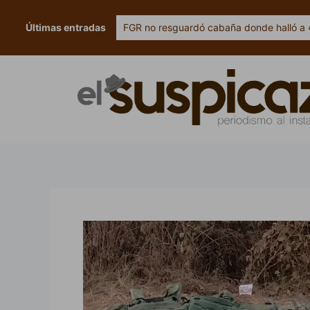
Ir
al
Últimas entradas
FGR no resguardó cabaña donde halló a 
contenido