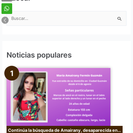
B
u
s
c
Noticias populares
a
r
p
o
r
:
Continúa la búsqueda de Amairany, desaparecida en…