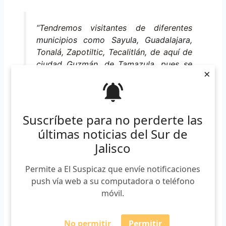
“Tendremos visitantes de diferentes
municipios como Sayula, Guadalajara,
Tonalá, Zapotiltic, Tecalitlán, de aquí de
ciudad Guzmán, de Tamazula, pues se
×
trata de que establezcan lazos
comerciales directamente, sin
intermediarios”, agregó el organizador.
Suscríbete para no perderte las
últimas noticias del Sur de
Jalisco
Las actividades se realizarán del 18 al 27 de agosto en
plaza las fuentes con actividades culturales para toda la
Permite a El Suspicaz que envíe notificaciones
familia que van desde obras de teatro, danza y concierto
push vía web a su computadora o teléfono
de orquesta.
móvil.
Suscríbete a nuestro boletín
No permitir
Permitir