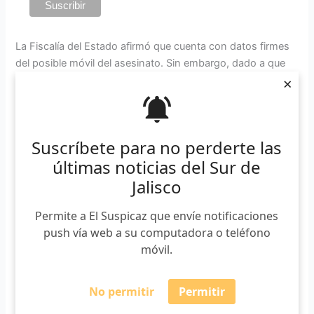
La Fiscalía del Estado afirmó que cuenta con datos firmes
del posible móvil del asesinato. Sin embargo, dado a que
×
es una indagatoria que continúa abierta, de momento se
dijo imposibilitada de informar al respecto.
Suscríbete para no perderte las
«Esta representación social reitera que
el homicidio del ex gobernador se
últimas noticias del Sur de
encuentra aclarado y continúa con el
Jalisco
firme compromiso para capturar a los
autores materiales, contra quienes
Permite a El Suspicaz que envíe notificaciones
pesan órdenes de aprehensión. Por lo
push vía web a su computadora o teléfono
que los trabajos de búsqueda e
móvil.
identificación continúan en todo el
Estado y se extendieron al resto del
No permitir
Permitir
país, ya que con base en los convenios
de colaboración la Fiscalía de Jalisco