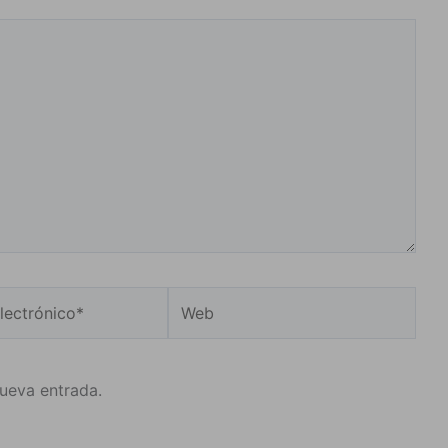
Web
o*
nueva entrada.