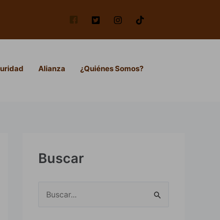
uridad
Alianza
¿Quiénes Somos?
Buscar
B
u