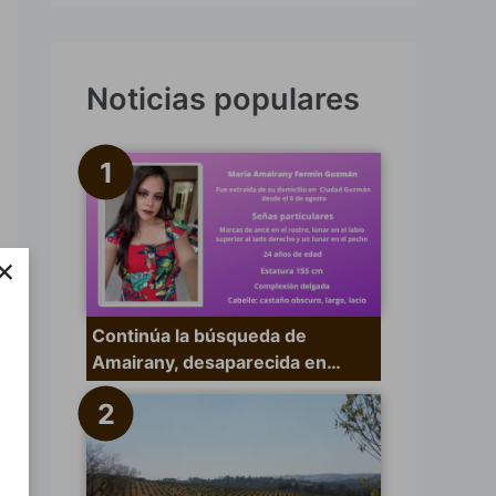
s
c
a
Noticias populares
r
p
o
r
×
:
Continúa la búsqueda de
Amairany, desaparecida en…