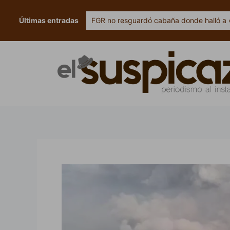
Ir
al
Últimas entradas
FGR no resguardó cabaña donde halló a 
contenido