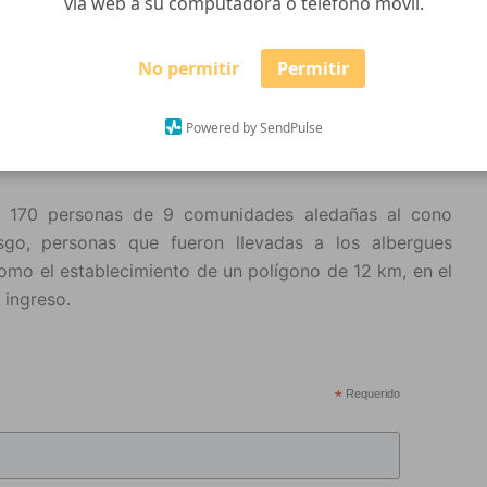
vía web a su computadora o teléfono móvil.
el Volcán el Colima, la Unidad Estatal de Protección
 Puesto de Cando en la base regional sur con sede en
No permitir
Permitir
Powered by SendPulse
ear de manera permanente la actividad volcánica pues
flujos piroclásticos y ceniza es constante.
e 170 personas de 9 comunidades aledañas al cono
sgo, personas que fueron llevadas a los albergues
como el establecimiento de un polígono de 12 km, en el
 ingreso.
*
Requerido