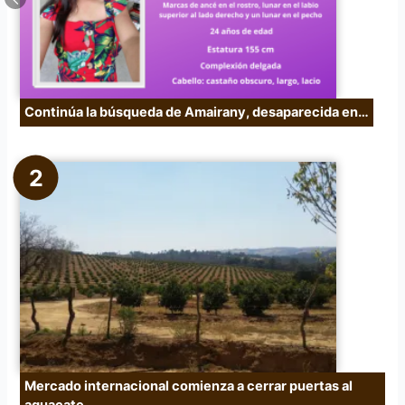
:
Continúa la búsqueda de Amairany, desaparecida en…
Mercado internacional comienza a cerrar puertas al
aguacate