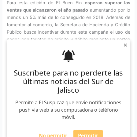
Para esta edición de El Buen Fin
esperan superar las
ventas que alcanzaron el año pasado
aumentando por lo
menos un 5% más de lo conseguido en 2018. Además de
fomentar al comercio, la Secretaría de Hacienda y Crédito
Público busca incentivar durante esta campaña el uso de
pagos con tarjetas de crédito y débito mediante un sorteo
×
donde todos los consumidores que lleven a cabo sus
compras por el monto mínimo de 250 pesos y máximo de
10 mil pesos, serán acreedores a participar en un sorteo en
el que habrá rembolso por parte del SAT. Serán 500
Suscríbete para no perderte las
millones de pesos en premios entre 149 mil ganadores.
últimas noticias del Sur de
Jalisco
Los comercios que desean participar en El Buen Fin
tienen
hasta el 25 de octubre para registrarse
en la plataforma.
Permite a El Suspicaz que envíe notificaciones
La publicidad comenzará hasta el 1 de noviembre y será
push vía web a su computadora o teléfono
hasta entonces que los consumidores podrán revisar las
móvil.
empresas participantes.
Suscríbete a nuestro boletín
No permitir
Permitir