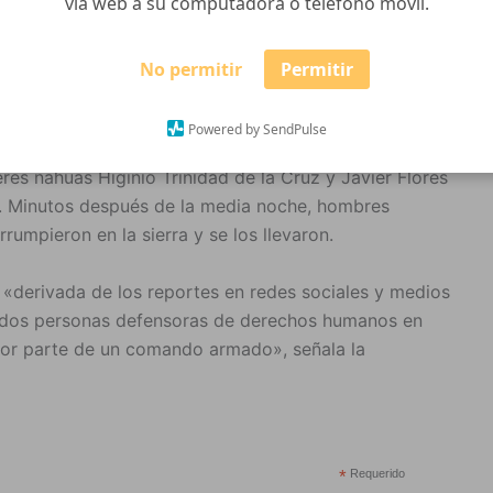
vía web a su computadora o teléfono móvil.
No permitir
Permitir
Powered by SendPulse
alisco (CEDHJ) abrió el acta de investigación
res nahuas Higinio Trinidad de la Cruz y Javier Flores
án. Minutos después de la media noche, hombres
rumpieron en la sierra y se los llevaron.
 «derivada de los reportes en redes sociales y medios
 dos personas defensoras de derechos humanos en
 por parte de un comando armado», señala la
*
Requerido