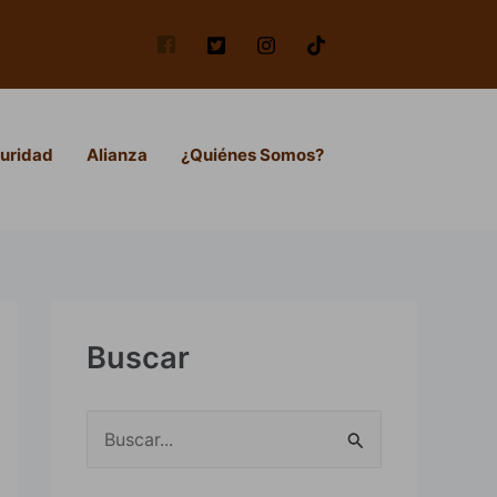
uridad
Alianza
¿Quiénes Somos?
Buscar
B
u