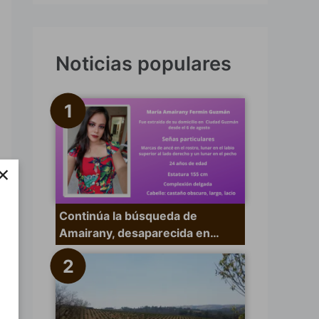
s
c
a
Noticias populares
r
p
o
r
×
:
Continúa la búsqueda de
Amairany, desaparecida en…