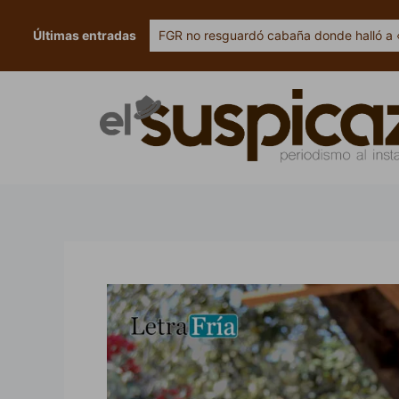
Ir
al
Últimas entradas
FGR no resguardó cabaña donde halló a 
contenido