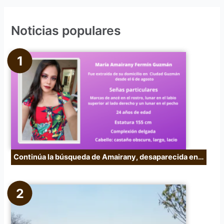
c
Noticias populares
a
r
p
o
r
:
Continúa la búsqueda de Amairany, desaparecida en…