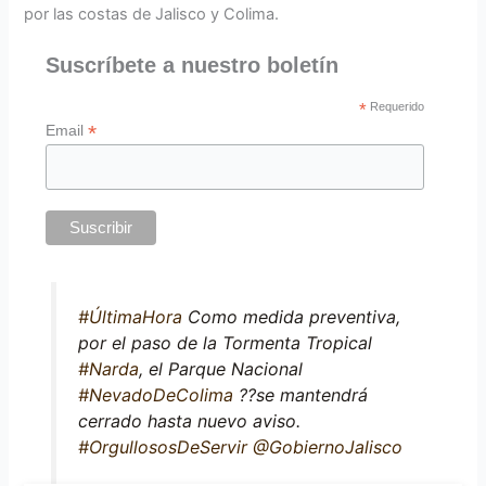
por las costas de Jalisco y Colima.
Suscríbete a nuestro boletín
*
Requerido
*
Email
#ÚltimaHora
Como medida preventiva,
por el paso de la Tormenta Tropical
#Narda
, el Parque Nacional
#NevadoDeColima
??️se mantendrá
cerrado hasta nuevo aviso.
#OrgullososDeServir
@GobiernoJalisco