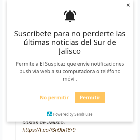
×
— Protección Civil JAL (@PCJalisco)
September 29, 2019
Suscríbete para no perderte las
últimas noticias del Sur de
Las autoridades decretaron alerta amarilla para el sur de
Jalisco
Jalisco y verde para el suroeste, llaman a estar preparados
ante la posibilidad de lluvias torrenciales e intensas en el
Permite a El Suspicaz que envíe notificaciones
estado. Prevén que este domingo la tormenta tropical
push vía web a su computadora o teléfono
Narda, pase por las cosas jaliscienses.
móvil.
#ULTIMAHORA
la tormenta tropical
No permitir
Permitir
#Narda
toca tierra en Michoacán, para
la tarde noche de este domingo, se
Powered by SendPulse
espera que el fenómeno pase por las
costas de Jalisco.
https://t.co/iSn9bi16r9