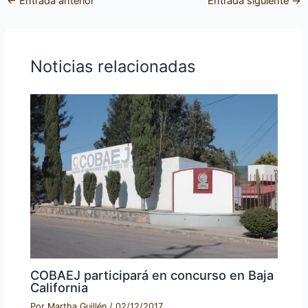
←
Entrada anterior
Entrada siguiente
→
Noticias relacionadas
COBAEJ participará en concurso en Baja
California
Por
Martha Guillén
/
02/12/2017