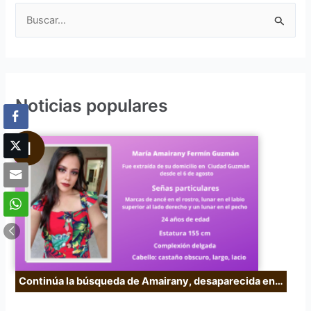
B
u
s
c
Noticias populares
a
r
p
o
r
:
Continúa la búsqueda de Amairany, desaparecida en…