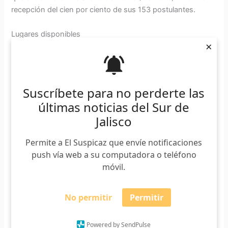
recepción del cien por ciento de sus 153 postulantes.
Lugares disponibles
×
Pese a que sólo admitió a uno de cada dos postulantes, el
CUSur tiene lugares disponibles en diversos planes de
estudios. En la licenciatura de Abogado hay cuatro.
Suscríbete para no perderte las
Además, Desarrollo Turístico Sustentable tiene 17 cupos
últimas noticias del Sur de
disponibles. La licenciatura en Trabajo Social tiene 8;
Jalisco
Seguridad Laboral Protección Civil y Emergencias, 9, y
Telemática, 4.
Permite a El Suspicaz que envíe notificaciones
push vía web a su computadora o teléfono
Para aspirar por un cupo disponible en el CUSur, deben
móvil.
ingresar al sitio web de la
Unidad de Ingreso del Campus
,
contestar el formulario y acudir a la entrevista presencial el
miércoles 10 de enero.
No permitir
Permitir
Powered by SendPulse