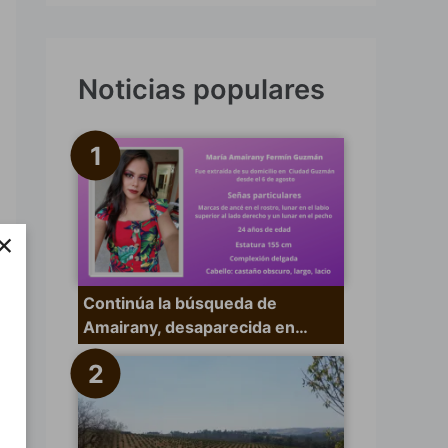
s
c
a
Noticias populares
r
p
o
r
×
:
Continúa la búsqueda de
Amairany, desaparecida en…