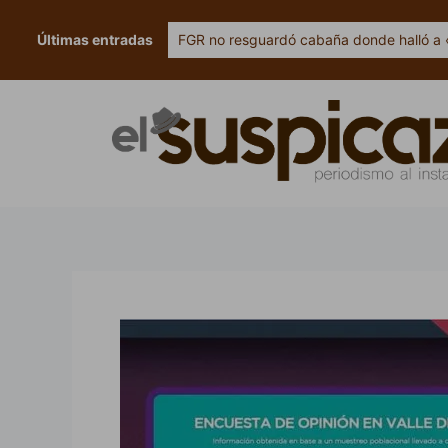
Ir
al
Últimas entradas
FGR no resguardó cabaña donde halló a 
contenido