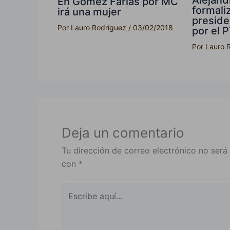
Alejand
En Gómez Farías por MC
formaliz
irá una mujer
preside
Por
Lauro Rodríguez
/
03/02/2018
por el 
Por
Lauro 
Deja un comentario
Tu dirección de correo electrónico no será
con
*
Escribe
aquí...