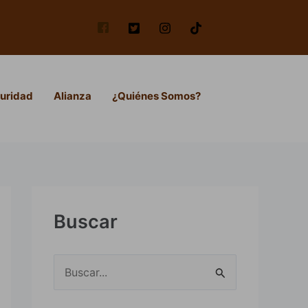
uridad
Alianza
¿Quiénes Somos?
Buscar
B
u