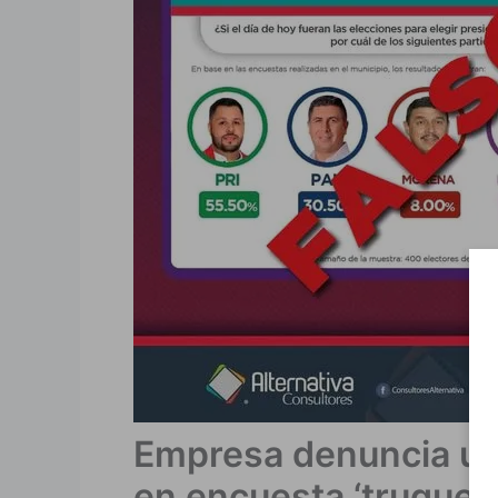
Empresa denuncia us
en encuesta ‘truquea