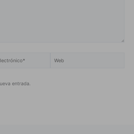
Web
o*
nueva entrada.