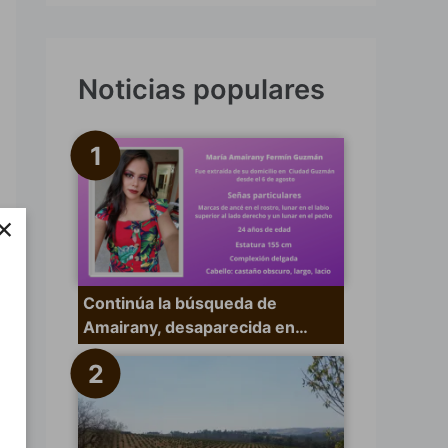
s
c
a
Noticias populares
r
p
o
r
×
:
Continúa la búsqueda de
Amairany, desaparecida en…