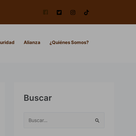
uridad
Alianza
¿Quiénes Somos?
Buscar
B
u