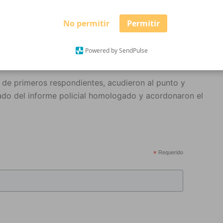
 las 10:50 horas de este jueves. Les informaron que
No permitir
Permitir
hico, en Mazamitla,localizaron un vehículo Nissan
2 abandonado. Al parecer con bolsas negras en la que
Powered by SendPulse
r de primeros respondientes, acudieron al punto y
nado del informe policial homologado y acordonaron el
*
Requerido