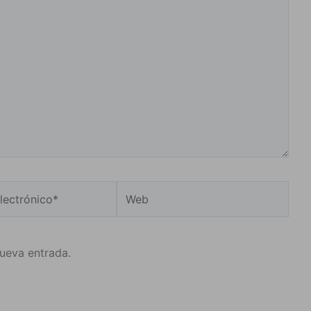
Web
o*
nueva entrada.