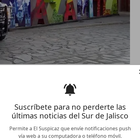
manos en cajuela al
 Investigan si son policías
Suscríbete para no perderte las
últimas noticias del Sur de Jalisco
luego de la localización de restos humanos en la cajuela
Permite a El Suspicaz que envíe notificaciones push
a.
vía web a su computadora o teléfono móvil.