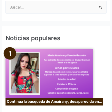
B
u
s
c
Noticias populares
a
r
p
o
r
:
Continúa la búsqueda de Amairany, desaparecida en…