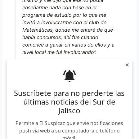
enseñarme nada con base en el
programa de estudio por lo que me
invitó a involucrarme con el club de
Matemáticas, donde me enteré de que
había concursos, ahí fue cuando
comencé a ganar en varios de ellos y a
nivel local me fui involucrando”.
×
Omar Alexander Candelas Morán
Expuso que las Matemáticas no son su pasión, aunque sí
Suscríbete para no perderte las
es algo que le gusta, pero no como para que sea la base de
últimas noticias del Sur de
su profesión futura, “algo que me llama la atención es la
Jalisco
medicina, y quizá sea la carrera que elija”, puntualizó.
Permite a El Suspicaz que envíe notificaciones
Suscríbete a nuestro boletín
push vía web a su computadora o teléfono
móvil.
*
Requerido