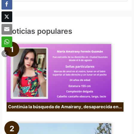
u
s
c
Noticias populares
a
r
p
o
r
:
Continúa la búsqueda de Amairany, desaparecida en…