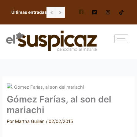
Ir
al
Últimas entradas
Por falta de docentes, toman escuela G
contenido
Gómez Farías, al son del
mariachi
Por
Martha Guillén
/
02/02/2015