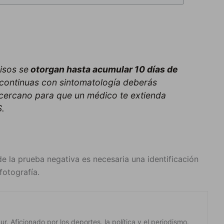
isos se
otorgan hasta acumular 10 d
í
as de
s continuas con sintomatología deberás
s cercano para que un médico te extienda
S.
e la prueba negativa es necesaria una identificación
fotografía.
. Aficionado por los deportes, la política y el periodismo.