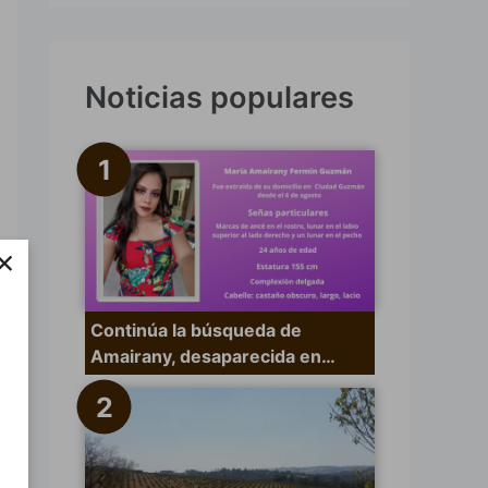
s
c
a
Noticias populares
r
p
o
r
×
:
Continúa la búsqueda de
Amairany, desaparecida en…