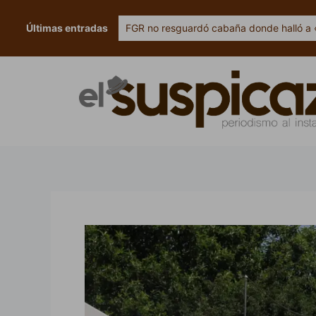
Ir
al
Últimas entradas
FGR no resguardó cabaña donde halló a 
contenido