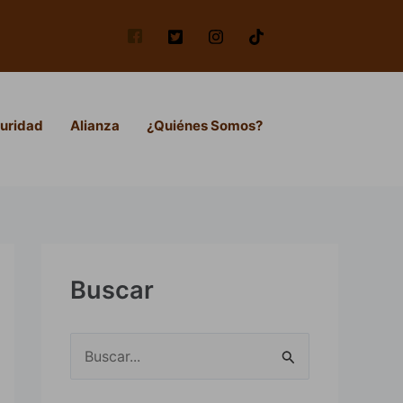
uridad
Alianza
¿Quiénes Somos?
Buscar
B
u