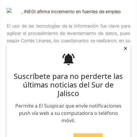
El uso de las tecnologías de la información fue clave para
agilizar el procedimiento de levantamiento de datos, pues
según Cortés Linares, los cuestionarios se realizaron, en su
×
mayoría mediante equipos de cómputo móviles. Además,
el INEGI presentó la actualización del Directorio
Estadístico Nacional de Unidades Económicas
Interactivo
(DENUE)
en el cual la ciudadanía puede
Suscríbete para no perderte las
ubicar los establecimientos comerciales o de servicios
últimas noticias del Sur de
existentes en su localidad.
Jalisco
«Este (DENUE) es un sistema que está
Permite a El Suspicaz que envíe notificaciones
en la página del INEGI, es gratuito y está
push vía web a su computadora o teléfono
al alcance de todos, de todas las
móvil.
personas, y todos tarde que temprano
llegamos a ocupar eso, y no