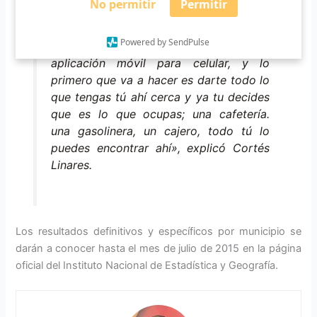
No permitir
Permitir
necesitamos andar buscando en tantos
directorios porque ahí los podemos ver
Powered by SendPulse
ubicados (…) ya vamos a tener la
aplicación móvil para celular, y lo
primero que va a hacer es darte todo lo
que tengas tú ahí cerca y ya tu decides
que es lo que ocupas; una cafetería.
una gasolinera, un cajero, todo tú lo
puedes encontrar ahí», explicó Cortés
Linares.
Los resultados definitivos y específicos por municipio se
darán a conocer hasta el mes de julio de 2015 en la página
oficial del Instituto Nacional de Estadística y Geografía.