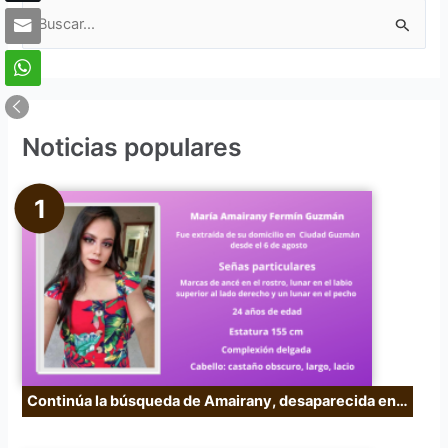
B
u
s
c
Noticias populares
a
r
p
o
r
:
Continúa la búsqueda de Amairany, desaparecida en…