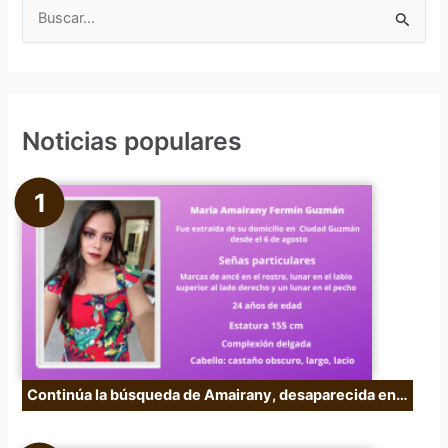
B
u
s
c
Noticias populares
a
r
p
o
r
:
Continúa la búsqueda de Amairany, desaparecida en…