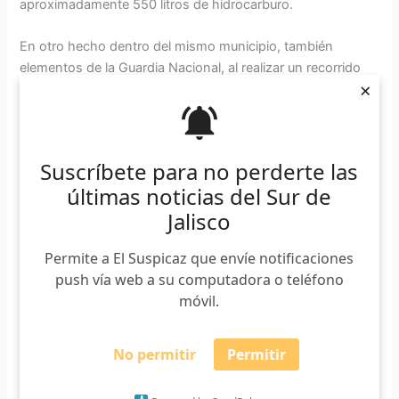
aproximadamente 550 litros de hidrocarburo.
En otro hecho dentro del mismo municipio, también
elementos de la Guardia Nacional, al realizar un recorrido
×
de vigilancia en las inmediaciones del poblado de
Apazulco, localizaron y aseguraron dos vehículos, un fusil
calibre 5.56 milímetros, 130 cartuchos útiles, dos
cargadores metálicos y un chaleco táctico.
Suscríbete para no perderte las
últimas noticias del Sur de
Además, en ese mismo hecho en Sayula aseguraron cinco
Jalisco
bidones con aproximadamente 150 litros de combustible
ilegal y 28 bolsas con aproximadamente 548 gramos de
Permite a El Suspicaz que envíe notificaciones
marihuana.
push vía web a su computadora o teléfono
móvil.
Por ninguna de estas acciones hubo personas detenidas,
reconoció la FGR.
No permitir
Permitir