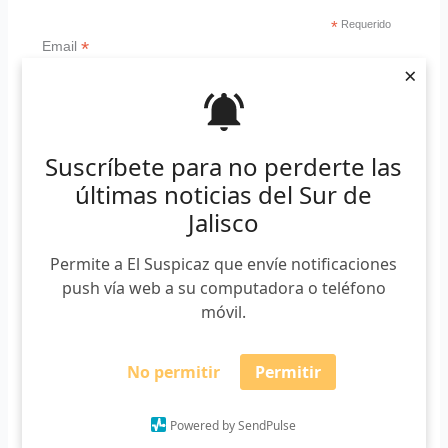
*
Requerido
*
Email
×
Suscríbete para no perderte las
últimas noticias del Sur de
Lo anterior, según Santana, es a raíz de la tendencia de
Jalisco
mercados de producción de aguacate por proteger el
medio ambiente.
Permite a El Suspicaz que envíe notificaciones
push vía web a su computadora o teléfono
“La producción igual tiene una tendencia
móvil.
a la protección del ambiente, por
ejemplo mercados internacionales,
No permitir
Permitir
como el de Europa, va marcar tendencia
porque si tu producción de aguacate
Powered by SendPulse
está en una zona donde antes había