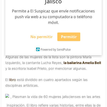
Jalisco
Las artes como aliadas
Permite a El Suspicaz que envíe notificaciones
La autora comparte que las actividades artísticas fueron
push vía web a su computadora o teléfono
donde
las mujeres comenzaron a destacar
y a realizar
móvil.
funciones fuera de los ámbitos meramente domésticos.
La mayoría pertenecían a estratos medios altos y altos de
No permitir
Permitir
la sociedad, donde tenían una mayor
oportunidad de
obtener ciertos conocimientos
.
Powered by SendPulse
Algunas de las mujeres de la lista son la pintora María
Izquierdo, la cantante Lucha Reyes,
la bailarina Amelia Bell
y la escritora Isabel Prieto, por mencionar algunas.
El
libro
está dividido en cuatro apartados según las
disciplinas artísticas.
Inspiración. El libro refiere varias historias, entre ellas la de