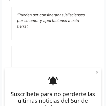
“Pueden ser consideradas jaliscienses
por su amor y aportaciones a esta
tierra”.
×
Pinturas. Este sus líneas este libro rescata la historia de
María Luisa González Aréchiga, pintora que nació en
Suscríbete para no perderte las
Guadalajara en 1926. Fotografía: Jonathan Bañuelos
últimas noticias del Sur de