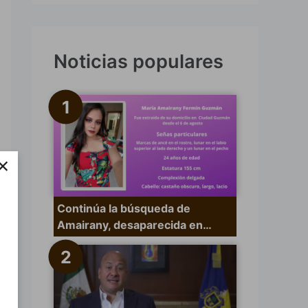
s
c
a
Noticias populares
r
p
o
r
×
:
Continúa la búsqueda de
Amairany, desaparecida en…