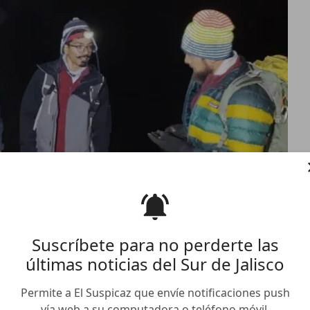
Suscríbete para no perderte las
últimas noticias del Sur de Jalisco
personas extraviadas en el
Permite a El Suspicaz que envíe notificaciones push
vía web a su computadora o teléfono móvil.