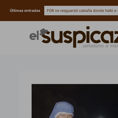
Ir
al
Últimas entradas
FGR no resguardó cabaña donde halló a 
contenido