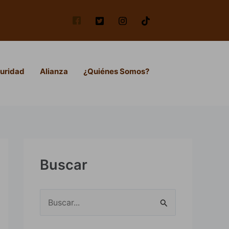
uridad
Alianza
¿Quiénes Somos?
Buscar
B
u