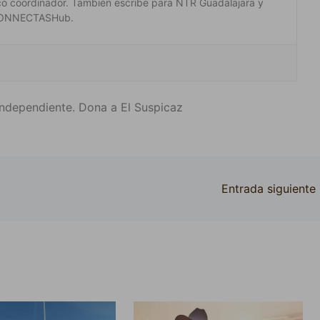
co coordinador. También escribe para NTR Guadalajara y
 #CONNECTASHub.
ndependiente. Dona a El Suspicaz
Entrada siguiente