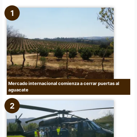
r
p
o
r
:
Mercado internacional comienza a cerrar puertas al
aguacate