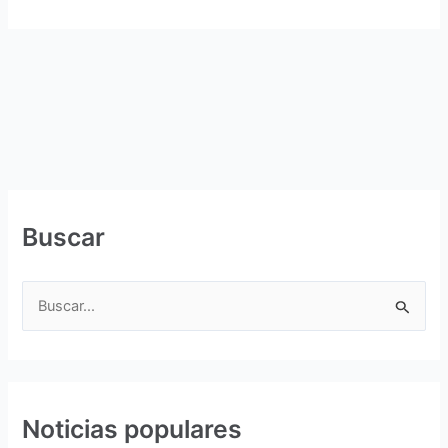
Buscar
B
u
s
c
Noticias populares
a