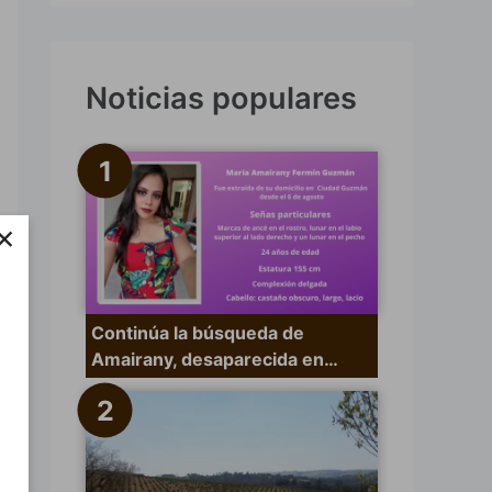
s
c
a
Noticias populares
r
p
o
×
r
:
Continúa la búsqueda de
Amairany, desaparecida en…