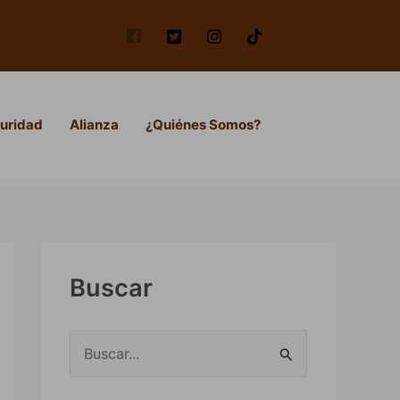
uridad
Alianza
¿Quiénes Somos?
Buscar
B
u