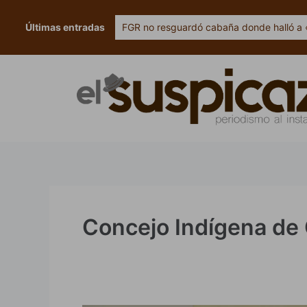
Ir
al
Últimas entradas
FGR no resguardó cabaña donde halló a 
contenido
Concejo Indígena de