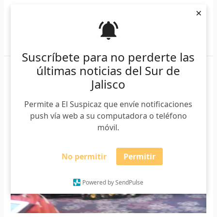
×
Leer más »
Suscríbete para no perderte las
últimas noticias del Sur de
Arranca
Jalisco
el
Encuentro
Permite a El Suspicaz que envíe notificaciones
Internacional
push vía web a su computadora o teléfono
de
móvil.
Periodistas
No permitir
Permitir
Powered by SendPulse