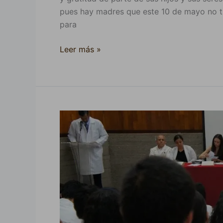
pues hay madres que este 10 de mayo no ti
para
Leer más »
Estudiantes
de
medicina
de
CUSur
piden
retirarse
de
hospitales,