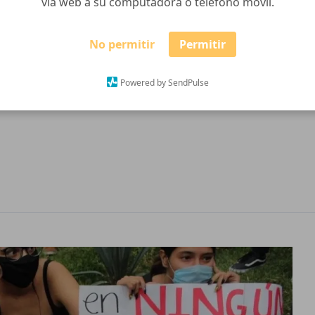
vía web a su computadora o teléfono móvil.
ado dos gobiernos municipales de Tapalpa y casi dos
No permitir
Permitir
e Jalisco en materia ambiental, desde que ardió el
Atacco, al sur y éste conflicto ambiental sigue sin
Powered by SendPulse
1, la comunidad […]