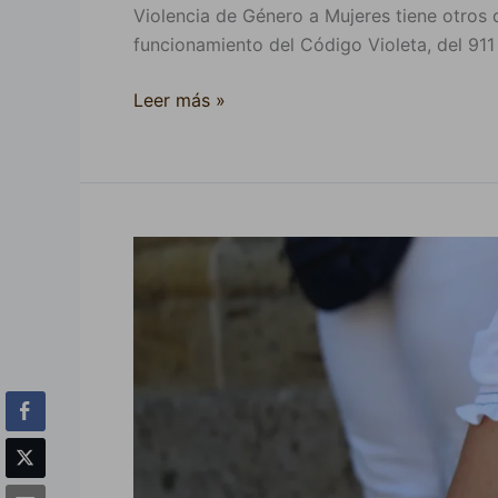
Violencia de Género a Mujeres tiene otros 
funcionamiento del Código Violeta, del 911 
Leer más »
«Es
el
día
más
triste»:
madres
de
desaparecidos.
La