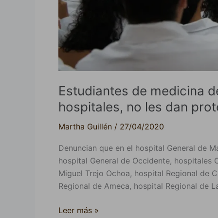
no
les
dan
protección
Estudiantes de medicina d
hospitales, no les dan pro
Martha Guillén
/
27/04/2020
Denuncian que en el hospital General de Man
hospital General de Occidente, hospitales C
Miguel Trejo Ochoa, hospital Regional de C
Regional de Ameca, hospital Regional de La
Leer más »