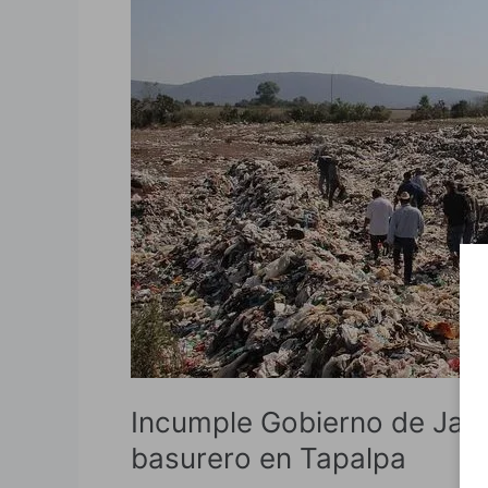
Incumple
Gobierno
de
Jalisco
sentencia
para
cierre
de
basurero
en
Tapalpa
Incumple Gobierno de Jalis
basurero en Tapalpa