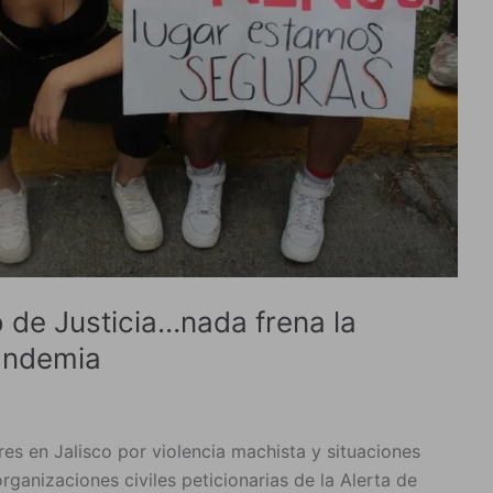
o de Justicia…nada frena la
pandemia
s en Jalisco por violencia machista y situaciones
rganizaciones civiles peticionarias de la Alerta de