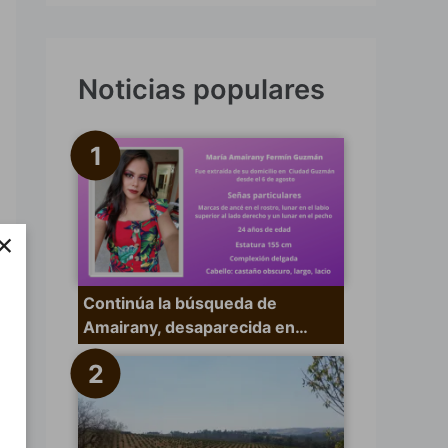
s
c
a
Noticias populares
r
p
o
r
×
:
Continúa la búsqueda de
Amairany, desaparecida en…