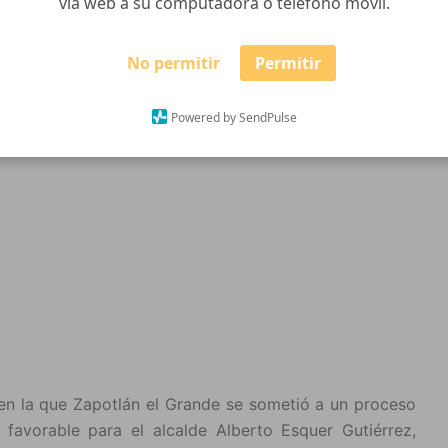
vía web a su computadora o teléfono móvil.
No permitir
Permitir
Powered by SendPulse
en la que Zapotlán el Grande se sometió a un proceso
 favorable para el alcalde Alberto Esquer Gutiérrez,