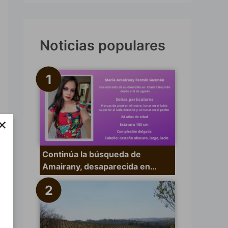
s
c
a
Noticias populares
r
p
o
r
×
:
Continúa la búsqueda de
Amairany, desaparecida en…