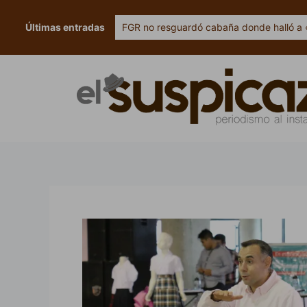
Ir
al
Últimas entradas
FGR no resguardó cabaña donde halló a 
contenido