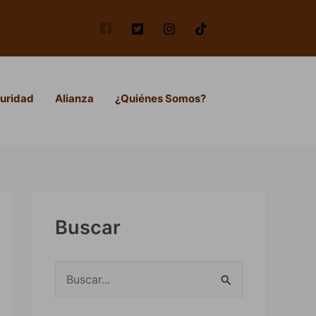
uridad
Alianza
¿Quiénes Somos?
Buscar
B
u