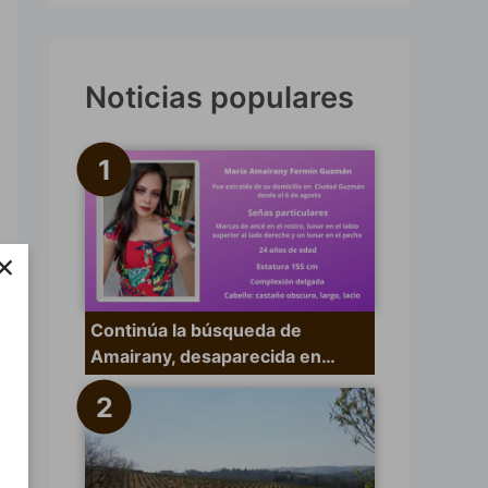
s
c
a
Noticias populares
r
p
o
r
×
:
Continúa la búsqueda de
Amairany, desaparecida en…