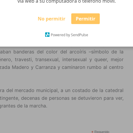
vía web a su computadora o teléfono móvil.
bertad sexual!” y “¡Si Zapata viviera, con nosotros
No permitir
Permitir
oreadas en las calles de Ciudad Guzmán, durante la
 tarde del sábado 26 de agosto.
Powered by SendPulse
 las letras de Jenny Rivera, 150 personas que portaban
aban banderas del color del arcoíris –símbolo de la
nero, travesti, transexual, intersexual y queer, mejor
zada Madero y Carranza y caminaron rumbo al centro
era del mercado municipal, a un costado de la catedral
ntingente, decenas de personas se detuvieron para ver,
egrantes de la marcha.
*
Requerido