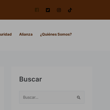
uridad
Alianza
¿Quiénes Somos?
Buscar
B
u