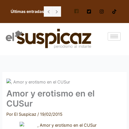
Ir
al
Últimas entradas
Falta de personal en escuela Gordiano G
contenido
Amor y erotismo en el
CUSur
Por
El Suspicaz
/
19/02/2015