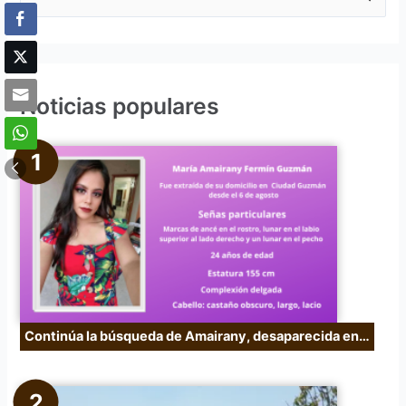
u
s
c
Noticias populares
a
r
p
o
r
:
Continúa la búsqueda de Amairany, desaparecida en…