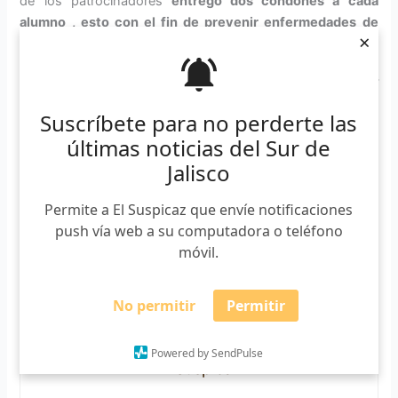
de los patrocinadores
entregó dos condones a cada
alumno , esto con el fin de prevenir enfermedades de
×
transmisión sexual.
El evento fue organizado por estudiantes del CUSur así
como el Instituto Zapotlense de la Juventud. Se espera
Suscríbete para no perderte las
que sigan impartiendo más conferencias durante este ciclo
últimas noticias del Sur de
escolar.
Jalisco
Permite a El Suspicaz que envíe notificaciones
push vía web a su computadora o teléfono
móvil.
No permitir
Permitir
Powered by SendPulse
El Suspicaz