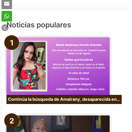
s
c
Noticias populares
a
r
p
o
r
:
Continúa la búsqueda de Amairany, desaparecida en…