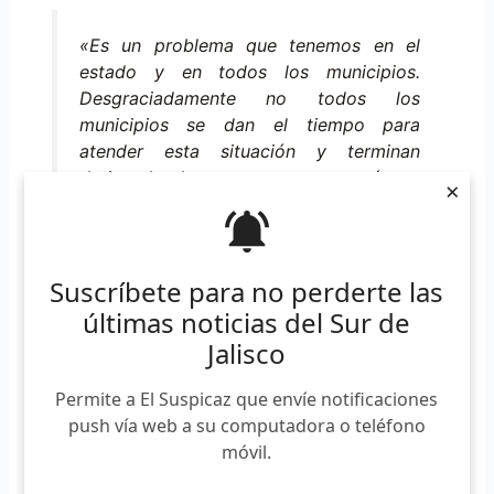
«Es un problema que tenemos en el
estado y en todos los municipios.
Desgraciadamente no todos los
municipios se dan el tiempo para
atender esta situación y terminan
derivando los casos a otras áreas,
×
asociaciones civiles, y otros espacios
donde no corresponde. Realmente la
primera instancia que tiene que
atenderlo es la asistencia social, en este
Suscríbete para no perderte las
caso el sistema DIF municipal».
últimas noticias del Sur de
Jalisco
Permite a El Suspicaz que envíe notificaciones
En el sitio podrán resguardarse personas vulnerables
push vía web a su computadora o teléfono
mayores de 18 años, no alcoholizados, no bajo la
móvil.
influencia de drogas, no psiquiátricos, que no perciban
ningún tipo de ingreso económico, que no cuenten con