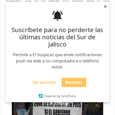
Guerrero, que ya no tienen voz propia, mas sí una
×
colectiva, la del pueblo.
Esta marcha, a la voz de
“por qué nos asesinan, si somos
la esperanza de América Latina”
, muestra una certeza: se
Suscríbete para no perderte las
daña a inocentes y se deja libre a quienes hemos permitido
últimas noticias del Sur de
que sigan libres, el gobierno, el narcotráfico, los asaltantes,
Jalisco
asesinos, entre tantos más.
Permite a El Suspicaz que envíe notificaciones
push vía web a su computadora o teléfono
móvil.
No permitir
Permitir
Powered by SendPulse