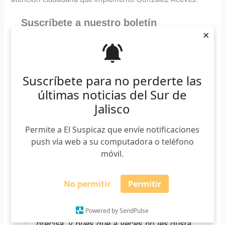
Suscríbete a nuestro boletín
×
*
Requerido
*
Email
Suscríbete para no perderte las
últimas noticias del Sur de
Jalisco
Permite a El Suspicaz que envíe notificaciones
«Habían manifestado los trabajadores
push vía web a su computadora o teléfono
sindicalizados que no estaban de
móvil.
acuerdo en que deben de trabajar y
deben de hacer unas cuestiones pues
No permitir
Permitir
que es su responsabilidad y que
también yo les había observado de
Powered by SendPulse
manera muy puntual, de manera muy
precisa, y pues que a veces no les gusta