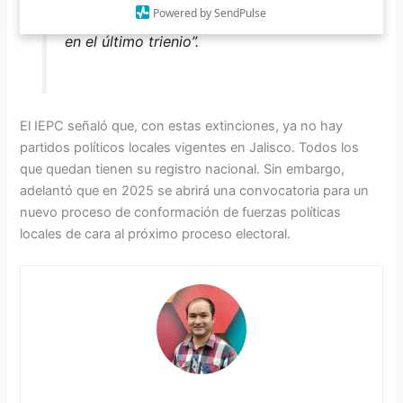
Powered by SendPulse
abanico de opciones políticas en Jalisco
en el último trienio”.
El IEPC señaló que, con estas extinciones, ya no hay
partidos políticos locales vigentes en Jalisco. Todos los
que quedan tienen su registro nacional. Sin embargo,
adelantó que en 2025 se abrirá una convocatoria para un
nuevo proceso de conformación de fuerzas políticas
locales de cara al próximo proceso electoral.