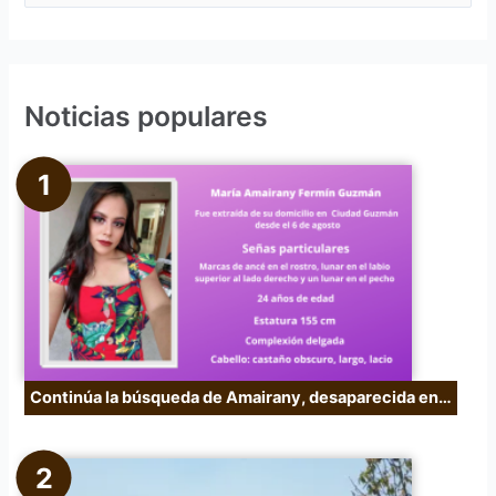
u
s
c
Noticias populares
a
r
p
o
r
:
Continúa la búsqueda de Amairany, desaparecida en…