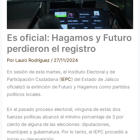
Es oficial: Hagamos y Futuro
perdieron el registro
Por
Lauro Rodríguez
/
27/11/2024
En sesión de este martes, el Instituto Electoral y de
Participación Ciudadana (
IEPC
) del Estado de Jalisco
oficializó la extinción de Futuro y Hagamos como partidos
políticos locales.
En el pasado proceso electoral, ninguna de estas dos
fuerzas políticas alcanzó el mínimo porcentaje de 3 por
ciento de alguna de las elecciones: diputaciones,
munícipes y gubernatura. Por lo tanto, el IEPC procedió a
iniciar su desaparición.