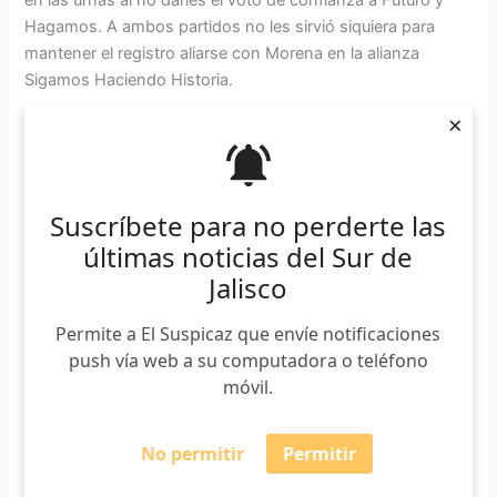
Hagamos. A ambos partidos no les sirvió siquiera para
mantener el registro aliarse con Morena en la alianza
Sigamos Haciendo Historia.
×
Suscríbete a nuestro boletín
*
Requerido
*
Email
Suscríbete para no perderte las
últimas noticias del Sur de
Jalisco
Permite a El Suspicaz que envíe notificaciones
push vía web a su computadora o teléfono
móvil.
“Hoy nos encontramos otra vez ante la
extinción de dos fuerzas políticas
locales que participaron en los dos
No permitir
Permitir
últimos procesos electorales y de esta
manera contribuyeron a enriquecer el