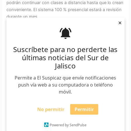
podrán continuar con clases a distancia hasta que lo crean
conveniente. El sistema 100 % presencial estará a revisión
durante un mes.
×
Además, por las bajas temperaturas que se prevén para el
invierno 2021-2022, cuando sea el regreso a clases tras
las vacaciones decembrinas, habrá dos semanas de clases
Suscríbete para no perderte las
a distancia para evitar que los niños estén en alto riesgo de
últimas noticias del Sur de
enfermarse con el factor frío.
Jalisco
Permite a El Suspicaz que envíe notificaciones
push vía web a su computadora o teléfono
móvil.
No permitir
Permitir
Lauro Rodríguez
Powered by SendPulse
Periodista egresado del CUSur. Aficionado por los