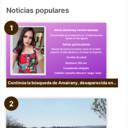
c
Noticias populares
a
r
p
o
r
:
Continúa la búsqueda de Amairany, desaparecida en…