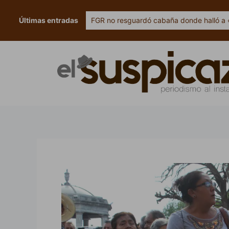
Ir
al
Últimas entradas
FGR no resguardó cabaña donde halló a 
contenido