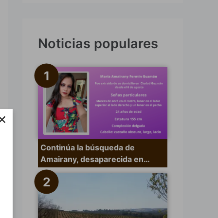
s
c
a
Noticias populares
r
p
o
r
×
:
Continúa la búsqueda de
Amairany, desaparecida en…