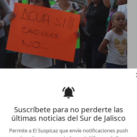
Suscríbete para no perderte las
últimas noticias del Sur de Jalisco
to a tala ilegal,
 y cañones antigranizo en
Permite a El Suspicaz que envíe notificaciones push