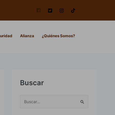
uridad
Alianza
¿Quiénes Somos?
Buscar
B
u