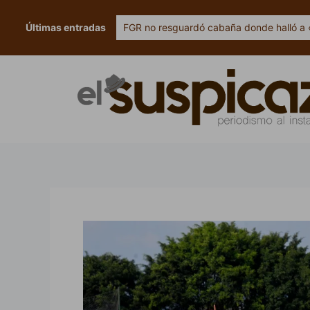
Ir
al
Últimas entradas
FGR no resguardó cabaña donde halló a 
contenido