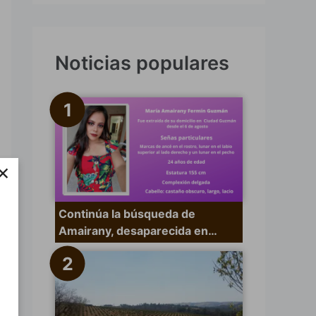
s
c
a
Noticias populares
r
p
o
r
×
:
Continúa la búsqueda de
Amairany, desaparecida en…