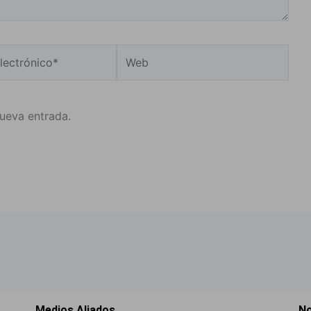
Web
o*
nueva entrada.
Medios Aliados
No