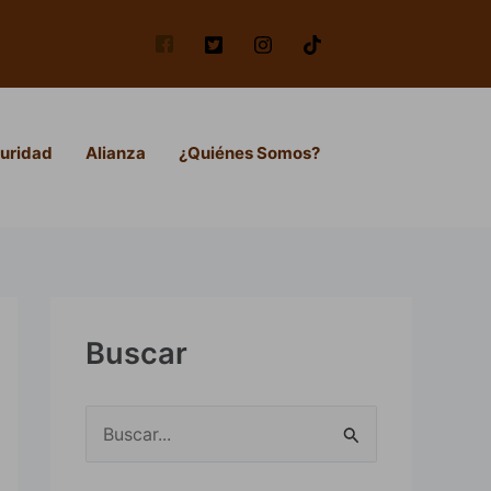
uridad
Alianza
¿Quiénes Somos?
Buscar
B
u